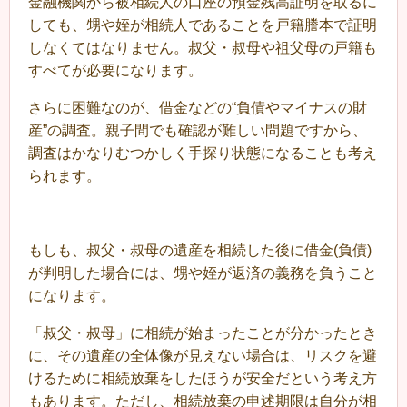
金融機関から被相続人の口座の預金残高証明を取るに
しても、甥や姪が相続人であることを戸籍謄本で証明
しなくてはなりません。叔父・叔母や祖父母の戸籍も
すべてが必要になります。
さらに困難なのが、借金などの“負債やマイナスの財
産”の調査。親子間でも確認が難しい問題ですから、
調査はかなりむつかしく手探り状態になることも考え
られます。
もしも、叔父・叔母の遺産を相続した後に借金(負債)
が判明した場合には、甥や姪が返済の義務を負うこと
になります。
「叔父・叔母」に相続が始まったことが分かったとき
に、その遺産の全体像が見えない場合は、リスクを避
けるために相続放棄をしたほうが安全だという考え方
もあります。ただし、相続放棄の申述期限は自分が相