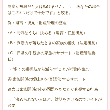
制度が複雑だと人は動けません。 → 「あなたの場合
はこの3つだけで十分です」と絞る。
例：遺言・後見・財産管理の整理
•
A：元気なうちに決める（遺言・任意後見）
•
B：判断力が落ちたときの家族の備え（法定後見）
•
C：日常の手続きの家族のサポート（財産管理委
任）
→ “多くの選択肢から減らす”ことが行動を生む。
④ 家族関係の曖昧さを“言語化”するサポート
遺言は家族関係の心の問題をあなたが直視する行為
→「決められない人ほど、対話をさけるのでガイドが
必要」