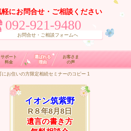
気軽にお問合せ・ご相談ください
092-921-9480
お問合せ・ご相談フォームへ
サポート
選ばれる
お客さま
料金
理由
の声
町にお住いの方限定相続セミナーのコピー 1
イオン筑紫野
R８年8月8日
遺言の書き方