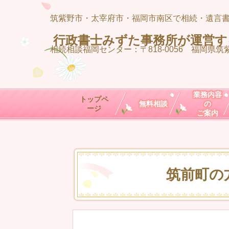
筑紫野市・太宰府市・福岡市南区で相続・遺言
行政書士みずた事務所が運営す
相続相談福岡センター：
〒818-0056 福岡県筑紫
業務内容
トップペ
無料相談
の
ージ
ご案内
筑前町の