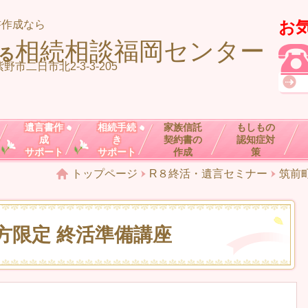
お
書作成なら
相続相談福岡センター
る
野市二日市北2-3-3-205
遺言書作
相続手続
家族信託
もしもの
成
き
契約書の
認知症対
サポート
サポート
作成
策
トップページ
R８終活・遺言セミナー
筑前
方限定 終活準備講座