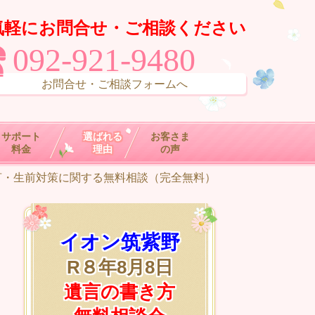
気軽にお問合せ・ご相談ください
092-921-9480
お問合せ・ご相談フォームへ
サポート
選ばれる
お客さま
料金
理由
の声
言・生前対策に関する無料相談（完全無料）
イオン筑紫野
R８年8月8日
遺言の書き方