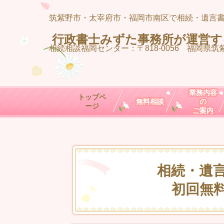
筑紫野市・太宰府市・福岡市南区で相続・遺言
行政書士みずた事務所が運営す
相続相談福岡センター：
〒818-0056 福岡県筑紫
業務内容
トップペ
無料相談
の
ージ
ご案内
相続・遺
初回無