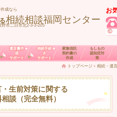
お
書作成なら
相続相談福岡センター
る
野市二日市北2-3-3-205
遺言書作
相続手続
家族信託
もしもの
成
き
契約書の
認知症対
サポート
サポート
作成
策
トップページ
相続・遺
言・生前対策に関する
料相談（完全無料）