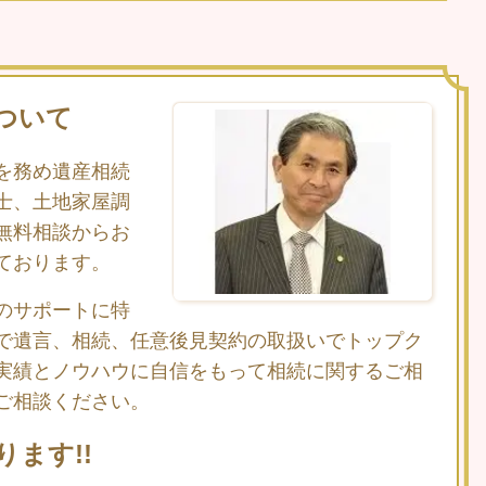
ついて
を務め遺産相続
士、土地家屋調
無料相談からお
ております。
のサポートに特
で遺言、相続、任意後見契約の取扱いでトップク
実績とノウハウに自信をもって相続に関するご相
ご相談ください。
ます!!