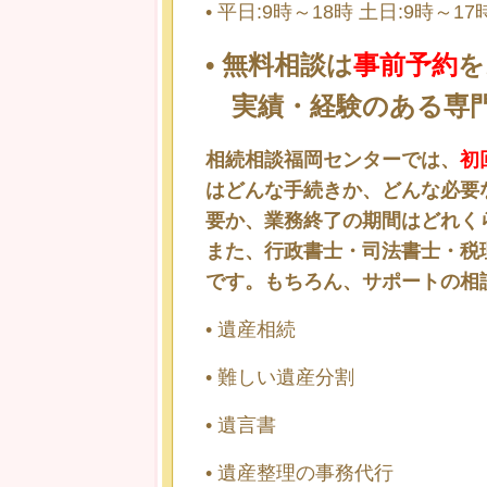
•
平日:9時～18時 土日:9時～17
• 無料相談は
事前予約
を
実績・経験のある専門
相続相談福岡センターでは、
初
はどんな手続きか、どんな必要
要か、業務終了の期間はどれく
また、行政書士・司法書士・税
です。もちろん、
サポートの相
•
遺産相続
•
難しい遺産分割
•
遺言書
•
遺産整理の事務代行